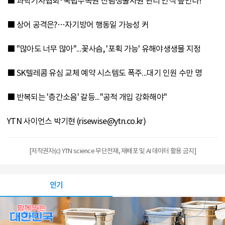
■ 과학기자협회·국립수목원 산림생물자원 관리 인식 높인다!
■ 상어 공격은?…자기방어 행동일 가능성 커
■ "많아도 너무 많아"...꽃사슴, '포획 가능' 유해야생생물 지정
■ SK텔레콤 유심 교체 예약 시스템도 폭주...대기 인원 수만 명
■ 반복되는 '층간소음' 갈등..."공적 개입 강화해야"
YTN 사이언스 박기현 (risewise@ytn.co.kr)
[저작권자(c) YTN science 무단전재, 재배포 및 AI 데이터 활용 금지]
인기