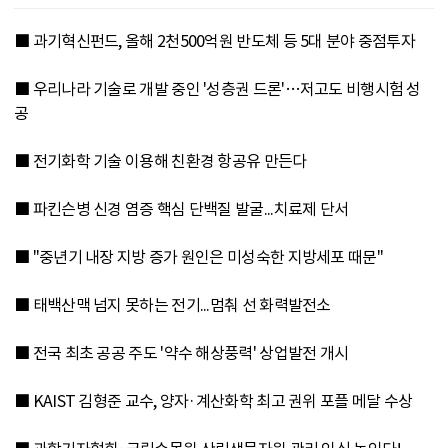
■ 과기혁신펀드, 올해 2천500억원 반도체 등 5대 분야 중점투자
■ 우리나라 기술로 개발 중인 '성층권 드론'…저고도 비행시험 성
공
■ 전기화학 기술 이용해 친환경 항공유 만든다
■ 파킨슨병 신경 염증 핵심 단백질 발굴...치료제 단서
■ "중년기 내장 지방 증가 원인은 미성숙한 지방세포 때문"
■ 태백산맥 넘지 못하는 전기...멈춰 선 화력발전소
■ 전국 최초 공공 주도 '약수 해상풍력' 상업발전 개시
■ KAIST 김형준 교수, 양자·계산화학 최고 권위 포플 메달 수상