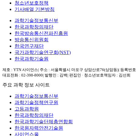
청소년보호정책
기사배열 기본방침
과학기술정보통신부
한국과학창의재단
한국방송통신전파진흥원
방송통신위원회
한국연구재단
국가과학기술연구회(NST)
한국과학기술원
제호 : YTN 사이언스
|
주소 : 서울특별시 마포구 상암산로76(상암동)
|
등록번호 :
대표전화 : 02-398-8000
|
발행인 : 김백
|
편집인 · 청소년보호책임자 : 김선희
주요 과학 정보 사이트
과학기술정보통신부
과학기술정책연구원
고등과학원
한국과학창의재단
한국과학기술단체총연합회
한국원자력안전기술원
사이언스올