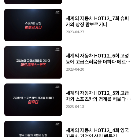
세계의 자동차 HOT12_7회 슈퍼
카의 상징 람보르기니
2023-04-27
세계의 자동차 HOT12_6회 고성
능에 고급스러움을 더하다 메르세
데스-벤츠
2023-04-20
세계의 자동차 HOT12_5회 고급
차와 스포츠카의 경계를 허물다 아
우디
2023-04-13
세계의 자동차 HOT12_4회 영국
자동차 기업의 상징 벤틀리