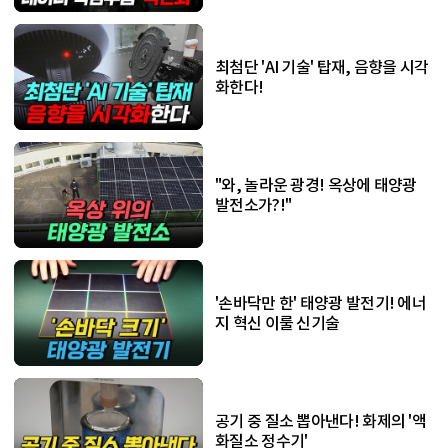
최첨단 'AI 기술' 탑재, 음향을 시각
화한다!
"와, 놀라운 광경! 옥상에 태양광
발전소가?!"
'손바닥만 한' 태양광 발전기! 에너
지 혁신 이룰 신기술
공기 중 질소 뽑아낸다! 화제의 '액
화질소 정수기'