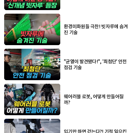
환경미화원들 극찬! 빗자루에 숨겨
진 기술
"균열이 발견됐다!", '최첨단' 안전
점검 기술
웨어러블 로봇, 어떻게 만들어질
까?
입기만 하면 걷는다?! 기적 일으킨