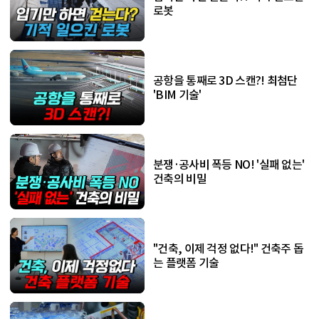
로봇
공항을 통째로 3D 스캔?! 최첨단
'BIM 기술'
분쟁·공사비 폭등 NO! '실패 없는'
건축의 비밀
"건축, 이제 걱정 없다!" 건축주 돕
는 플랫폼 기술