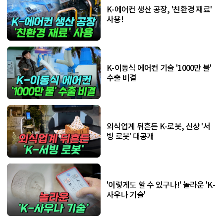
K-에어컨 생산 공장, '친환경 재료'
사용!
K-이동식 에어컨 기술 '1000만 불'
수출 비결
외식업계 뒤흔든 K-로봇, 신상 '서
빙 로봇' 대공개
'이렇게도 할 수 있구나!' 놀라운 'K-
사우나 기술'