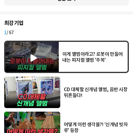
피지컬 앨범
최강기업
[저작권자(c) YTN science 무단전재, 재배포 및 AI 데이터 활용 금지]
1
/ 67
이게 앨범이라고? 로봇이 만들어
내는 피지컬 앨범 '주목'
CD 대체할 신개념 앨범, 음반 시장
뒤흔들다!
어떻게 이런 생각을?! '신개념 빗자
루' 등장