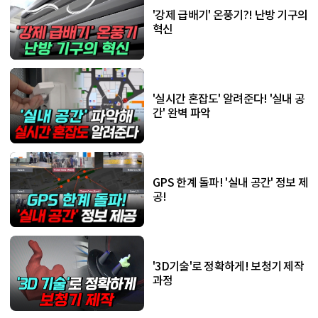
'강제 급배기' 온풍기?! 난방 기구의
혁신
'실시간 혼잡도' 알려준다! '실내 공
간' 완벽 파악
GPS 한계 돌파! '실내 공간' 정보 제
공!
'3D기술'로 정확하게! 보청기 제작
과정