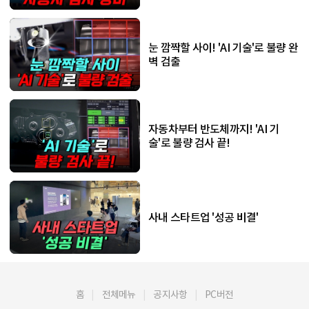
눈 깜짝할 사이! 'AI 기술'로 불량 완
벽 검출
자동차부터 반도체까지! 'AI 기
술'로 불량 검사 끝!
사내 스타트업 '성공 비결'
홈
전체메뉴
공지사항
PC버전