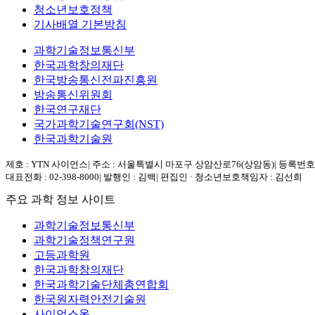
청소년보호정책
기사배열 기본방침
과학기술정보통신부
한국과학창의재단
한국방송통신전파진흥원
방송통신위원회
한국연구재단
국가과학기술연구회(NST)
한국과학기술원
제호 : YTN 사이언스
|
주소 : 서울특별시 마포구 상암산로76(상암동)
|
등록번호 :
대표전화 : 02-398-8000
|
발행인 : 김백
|
편집인 · 청소년보호책임자 : 김선희
주요 과학 정보 사이트
과학기술정보통신부
과학기술정책연구원
고등과학원
한국과학창의재단
한국과학기술단체총연합회
한국원자력안전기술원
사이언스올