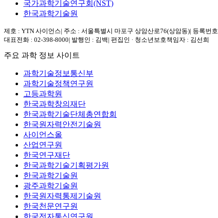
국가과학기술연구회(NST)
한국과학기술원
제호 : YTN 사이언스
|
주소 : 서울특별시 마포구 상암산로76(상암동)
|
등록번호 :
대표전화 : 02-398-8000
|
발행인 : 김백
|
편집인 · 청소년보호책임자 : 김선희
주요 과학 정보 사이트
과학기술정보통신부
과학기술정책연구원
고등과학원
한국과학창의재단
한국과학기술단체총연합회
한국원자력안전기술원
사이언스올
산업연구원
한국연구재단
한국과학기술기획평가원
한국과학기술원
광주과학기술원
한국원자력통제기술원
한국천문연구원
한국전자통신연구원