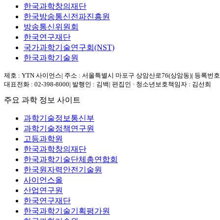
한국과학창의재단
한국방송통신전파진흥원
방송통신위원회
한국연구재단
국가과학기술연구회(NST)
한국과학기술원
제호 : YTN 사이언스
|
주소 : 서울특별시 마포구 상암산로76(상암동)
|
등록번호 :
대표전화 : 02-398-8000
|
발행인 : 김백
|
편집인 · 청소년보호책임자 : 김선희
주요 과학 정보 사이트
과학기술정보통신부
과학기술정책연구원
고등과학원
한국과학창의재단
한국과학기술단체총연합회
한국원자력안전기술원
사이언스올
산업연구원
한국연구재단
한국과학기술기획평가원