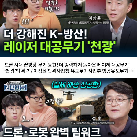
드론 시대 끝팡왕 무기 등판! 더 강력해져 돌아온 레이저 대공무기
‘천광’의 위력 / 이상윤 방위사업청 유도무기사업부 방공유도무기사
업팀 수석 전문관