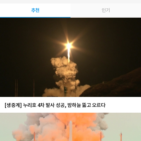
추천
인기
[생중계] 누리호 4차 발사 성공, 밤하늘 뚫고 오르다