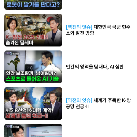
[역전의 잇슈]
대한민국 국군 현주
소와 발전 방향
인간의 영역을 탐내다, AI 심판
[역전의 잇슈]
세계가 주목한 K-방
공망 천궁-II