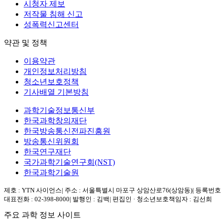
시청자 제보
저작물 침해 신고
성폭력신고센터
약관 및 정책
이용약관
개인정보처리방침
청소년보호정책
기사배열 기본방침
과학기술정보통신부
한국과학창의재단
한국방송통신전파진흥원
방송통신위원회
한국연구재단
국가과학기술연구회(NST)
한국과학기술원
제호 : YTN 사이언스
|
주소 : 서울특별시 마포구 상암산로76(상암동)
|
등록번호 :
대표전화 : 02-398-8000
|
발행인 : 김백
|
편집인 · 청소년보호책임자 : 김선희
주요 과학 정보 사이트