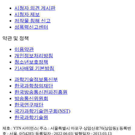
시청자 의견 게시판
시청자 제보
저작물 침해 신고
성폭력신고센터
약관 및 정책
이용약관
개인정보처리방침
청소년보호정책
기사배열 기본방침
과학기술정보통신부
한국과학창의재단
한국방송통신전파진흥원
방송통신위원회
한국연구재단
국가과학기술연구회(NST)
한국과학기술원
제호 : YTN 사이언스
|
주소 : 서울특별시 마포구 상암산로76(상암동)
|
등록번
호 : 서울, 아54285
|
등록일자 : 2022.06.03
|
발행일자 : 2013.03.13