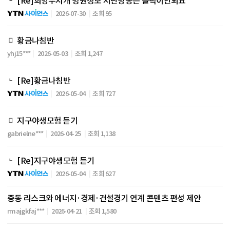
[Re]희망무지개 병원정보 지난방송은 클릭이안되요
2026-07-30
조회 95
황금나침반
yhj15***
2026-05-03
조회 1,247
[Re]황금나침반
2026-05-04
조회 727
지구야생모험 듣기
gabrielne***
2026-04-25
조회 1,138
[Re]지구야생모험 듣기
2026-05-04
조회 627
중동 리스크와 에너지·경제·건설경기 연계 콘텐츠 편성 제안
rmajgkfaj***
2026-04-21
조회 1,580