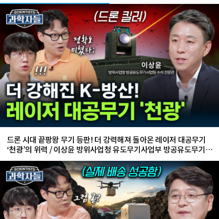
드론 시대 끝팡왕 무기 등판! 더 강력해져 돌아온 레이저 대공무기
‘천광’의 위력 / 이상윤 방위사업청 유도무기사업부 방공유도무기사
업팀 수석 전문관