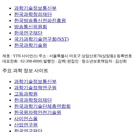
과학기술정보통신부
한국과학창의재단
한국방송통신전파진흥원
방송통신위원회
한국연구재단
국가과학기술연구회(NST)
한국과학기술원
제호 : YTN 사이언스
|
주소 : 서울특별시 마포구 상암산로76(상암동)
|
등록번호 :
대표전화 : 02-398-8000
|
발행인 : 김백
|
편집인 · 청소년보호책임자 : 김선희
주요 과학 정보 사이트
과학기술정보통신부
과학기술정책연구원
고등과학원
한국과학창의재단
한국과학기술단체총연합회
한국원자력안전기술원
사이언스올
산업연구원
한국연구재단