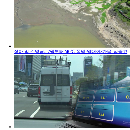
장마 잊은 영남...7월부터 '40℃ 폭염·열대야·가뭄' 삼중고