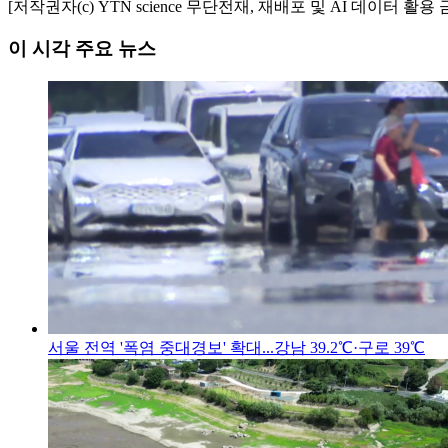
[저작권자(c) YTN science 무단전재, 재배포 및 AI 데이터 활용 
이 시각 주요 뉴스
서울 전역 '폭염 중대경보' 확대...강남 39.2℃·구로 39℃