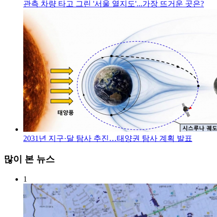
관측 차량 타고 그린 '서울 열지도'...가장 뜨거운 곳은?
2031년 지구·달 탐사 추진…태양권 탐사 계획 발표
많이 본 뉴스
1