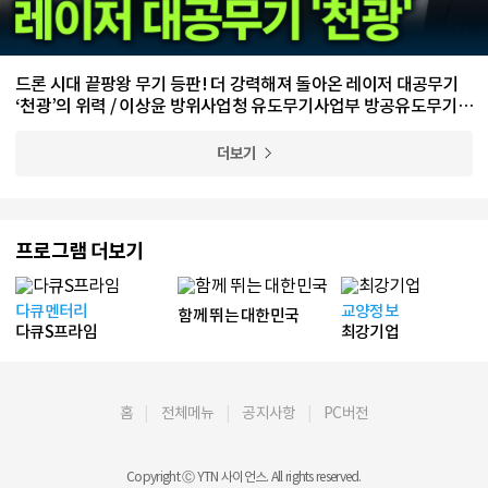
드론 시대 끝팡왕 무기 등판! 더 강력해져 돌아온 레이저 대공무기
‘천광’의 위력 / 이상윤 방위사업청 유도무기사업부 방공유도무기사
업팀 수석 전문관
더보기
프로그램 더보기
다큐멘터리
교양정보
함께 뛰는 대한민국
다큐S프라임
최강기업
홈
전체메뉴
공지사항
PC버전
Copyright Ⓒ YTN 사이언스. All rights reserved.