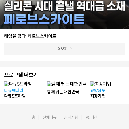
태양을 담다. 페로브스카이트
더보기
프로그램 더보기
다큐멘터리
교양정보
함께 뛰는 대한민국
다큐S프라임
최강기업
홈
전체메뉴
공지사항
PC버전