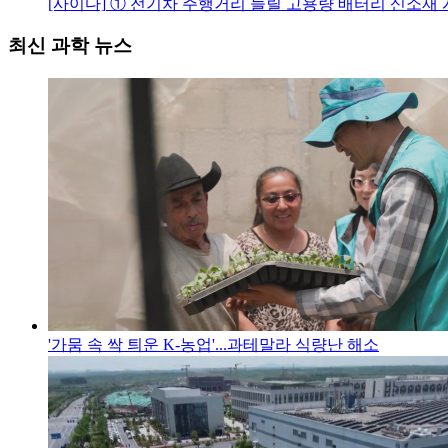
[사이다]
① 전기차 주행거리 늘릴 고용량 배터리 신소재 
최신 과학 뉴스
'가뭄 속 싹 틔운 K-농업'...과테말라 식량난 해소