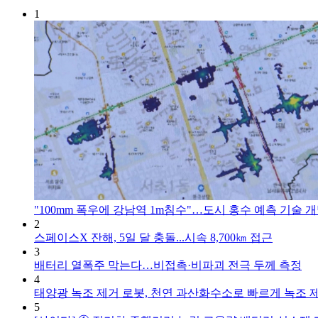
1
"100mm 폭우에 강남역 1m침수"…도시 홍수 예측 기술 
2
스페이스X 잔해, 5일 달 충돌...시속 8,700㎞ 접근
3
배터리 열폭주 막는다…비접촉·비파괴 전극 두께 측정
4
태양광 녹조 제거 로봇, 천연 과산화수소로 빠르게 녹조 
5