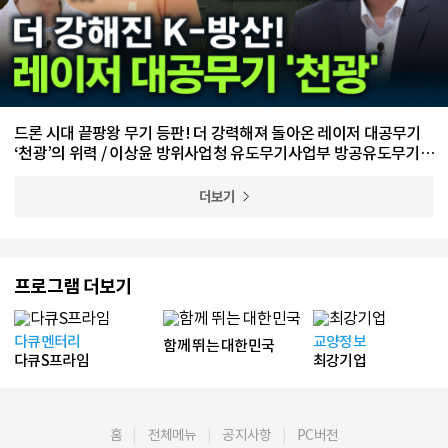
드론 시대 끝팡왕 무기 등판! 더 강력해져 돌아온 레이저 대공무기
‘천광’의 위력 / 이상윤 방위사업청 유도무기사업부 방공유도무기사
업팀 수석 전문관
더보기
프로그램 더보기
다큐멘터리
교양정보
함께 뛰는 대한민국
다큐S프라임
최강기업
홈
전체메뉴
공지사항
PC버전