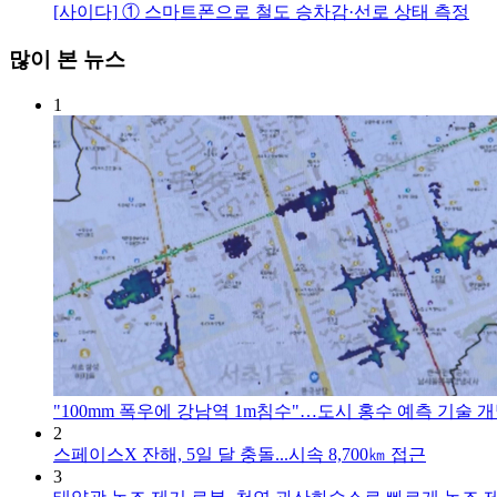
[사이다]
① 스마트폰으로 철도 승차감·선로 상태 측정
많이 본 뉴스
1
"100mm 폭우에 강남역 1m침수"…도시 홍수 예측 기술 
2
스페이스X 잔해, 5일 달 충돌...시속 8,700㎞ 접근
3