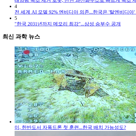
태양광 녹조 제거 로봇, 천연 과산화수소로 빠르게 녹조 
4
전 세계 AI 모델 92% 엔비디아 의존...한국은 '탈엔비디아'
5
"한국 2031년까지 메모리 최강"...삼성 승부수 공개
최신 과학 뉴스
미, 한반도서 자폭드론 첫 훈련...한국 배치 가능성도?