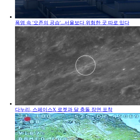
폭염 속 '오존의 공습'...서울보다 위험한 곳 따로 있다
다누리, 스페이스X 로켓과 달 충돌 장면 포착