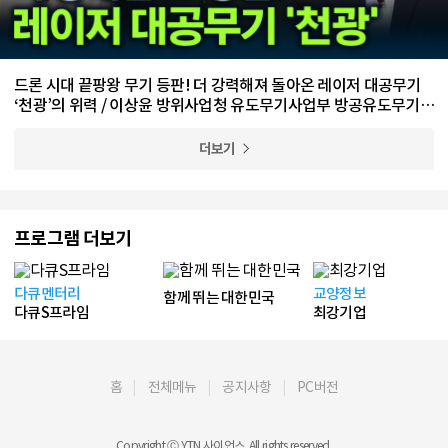
드론 시대 끝팡왕 무기 등판! 더 강력해져 돌아온 레이저 대공무기
‘천광’의 위력 / 이상윤 방위사업청 유도무기사업부 방공유도무기사
업팀 수석 전문관
더보기
프로그램 더보기
다큐멘터리
교양정보
함께 뛰는 대한민국
다큐S프라임
최강기업
홈
전체메뉴
공지사항
PC버전
Copyright Ⓒ YTN 사이언스. All rights reserved.