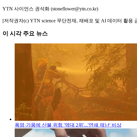
YTN 사이언스 권석화 (stoneflower@ytn.co.kr)
[저작권자(c) YTN science 무단전재, 재배포 및 AI 데이터 활용 
이 시각 주요 뉴스
폭염·가뭄에 산불 위험 '역대 2위'...'연쇄 재난' 비상