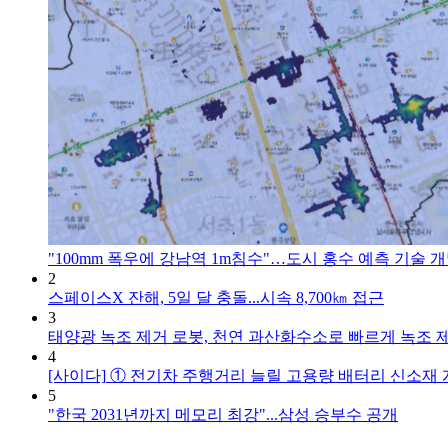
"100mm 폭우에 강남역 1m침수"…도시 홍수 예측 기술 
2
스페이스X 잔해, 5일 달 충돌...시속 8,700㎞ 접근
3
태양광 녹조 제거 로봇, 천연 과산화수소로 빠르게 녹조 
4
[사이다]
① 전기차 주행거리 늘릴 고용량 배터리 신소재 
5
"한국 2031년까지 메모리 최강"...삼성 승부수 공개