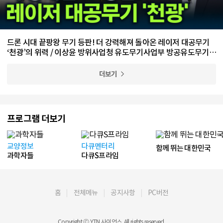
드론 시대 끝팡왕 무기 등판! 더 강력해져 돌아온 레이저 대공무기
‘천광’의 위력 / 이상윤 방위사업청 유도무기사업부 방공유도무기사
업팀 수석 전문관
더보기
프로그램 더보기
교양정보
다큐멘터리
함께 뛰는 대한민국
과학자들
다큐S프라임
홈
전체메뉴
공지사항
PC버전
Copyright Ⓒ YTN 사이언스. All rights reserved.