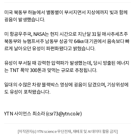
미국 북동부 하늘에서 별똥별이 부서지면서 지상에까지 빛과 함께
굉음이 발생했습니다.
미 항공우주국, NASA는 현지 시간으로 지난달 31일 매사추세츠주
북동부와 뉴햄프셔주 남동부 상공 약 64㎞ 대기권에서 음속보다 빠
르게 날아오던 유성이 파편화됐다고 밝혔습니다.
유성이 부서질 때 강력한 압력파가 발생했는데, 당시 방출된 에너지
는 TNT 폭약 300톤과 맞먹는 규모로 추정됩니다.
일대의 수많은 차량 블랙박스 영상에 굉음이 담겼으며, 기상위성에
도 유성이 포착됐습니다.
YTN 사이언스 최소라 (csr73@ytn.co.kr)
[저작권자(c) YTN science 무단전재, 재배포 및 AI 데이터 활용 금지]