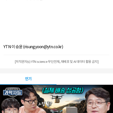
YTN 이승윤 (risungyoon@ytn.co.kr)
[저작권자(c) YTN science 무단전재, 재배포 및 AI 데이터 활용 금지]
인기