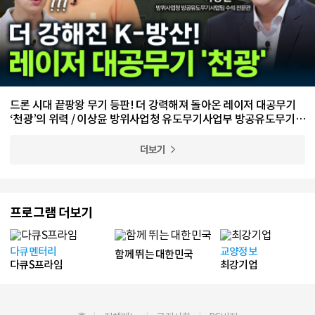
드론 시대 끝팡왕 무기 등판! 더 강력해져 돌아온 레이저 대공무기
‘천광’의 위력 / 이상윤 방위사업청 유도무기사업부 방공유도무기사
업팀 수석 전문관
더보기
프로그램 더보기
다큐멘터리
교양정보
함께 뛰는 대한민국
다큐S프라임
최강기업