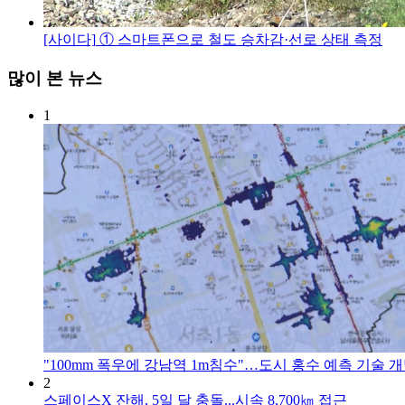
[사이다]
① 스마트폰으로 철도 승차감·선로 상태 측정
많이 본 뉴스
1
"100mm 폭우에 강남역 1m침수"…도시 홍수 예측 기술 
2
스페이스X 잔해, 5일 달 충돌...시속 8,700㎞ 접근