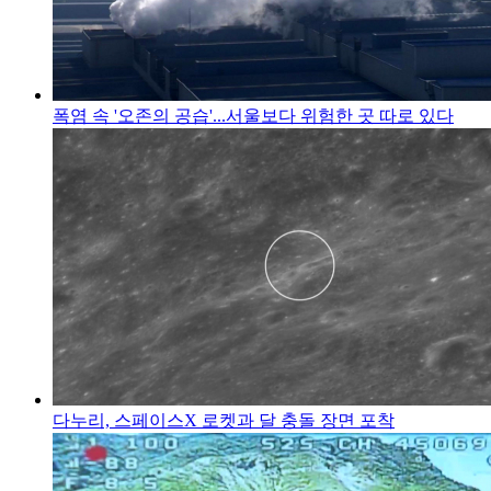
폭염 속 '오존의 공습'...서울보다 위험한 곳 따로 있다
다누리, 스페이스X 로켓과 달 충돌 장면 포착