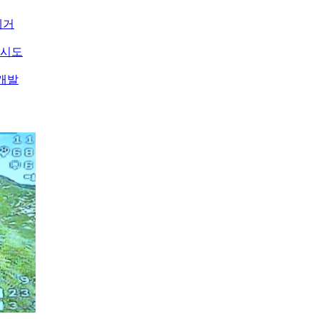
제거
 시도
개발