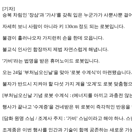
[기자]
승복 차림인 '장삼'과 '가사'를 갖춰 입은 누군가가 사뿐사뿐 걸
자세히 보니 사람이 아니라 키 130cm 정도 되는 로봇입니다.
불경이 흘러나오자 가지런히 손을 한데 모읍니다.
불교식 인사인 합장까지 제법 자연스럽게 해냅니다.
'가비'라는 법명을 받은 휴머노이드 로봇입니다.
오는 24일 '부처님오신날'을 맞아 '로봇 수계식'이 마련됐습니다.
불자가 반드시 지켜야 할 다섯 가지 계율 '오계'도 로봇 맞춤형
[부처님오신날 기념 로봇 수계식 : (에너지를 아끼고 과충전 않는
행사가 끝나고 '수계증'을 건네받은 뒤 로봇이 즉각적인 반응을
[담화 원명 스님 / 조계사 주지 : '가비' 스님이라고 해야 하나
조계종은 이번 행사를 인간과 기술이 함께 공존하는 새로운 