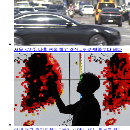
서울 37.9℃ 나흘 연속 최고 경신...도쿄·방콕보다 덥다