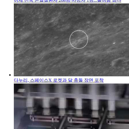
어제 전국 온열질환자 208명·사망자 1명...올여름 최다
다누리, 스페이스X 로켓과 달 충돌 장면 포착