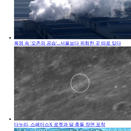
폭염 속 '오존의 공습'...서울보다 위험한 곳 따로 있다
다누리, 스페이스X 로켓과 달 충돌 장면 포착