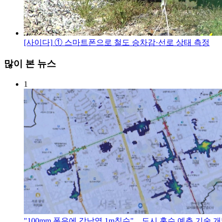
[사이다]
① 스마트폰으로 철도 승차감·선로 상태 측정
많이 본 뉴스
1
"100mm 폭우에 강남역 1m침수"…도시 홍수 예측 기술 