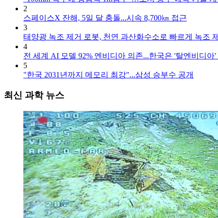
2
스페이스X 잔해, 5일 달 충돌...시속 8,700㎞ 접근
3
태양광 녹조 제거 로봇, 천연 과산화수소로 빠르게 녹조 
4
전 세계 AI 모델 92% 엔비디아 의존...한국은 '탈엔비디아'
5
"한국 2031년까지 메모리 최강"...삼성 승부수 공개
최신 과학 뉴스