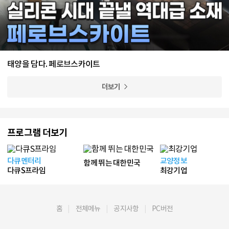
태양을 담다. 페로브스카이트
더보기
프로그램 더보기
다큐멘터리
교양정보
함께 뛰는 대한민국
다큐S프라임
최강기업
홈
전체메뉴
공지사항
PC버전