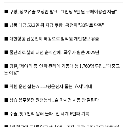
■ 쿠팡, 정보유출 보상안 발표..."1인당 5만 원 구매이용권 지급"
■ 납품 대금 52.3일 뒤 지급 쿠팡...공정위 "30일로 단축"
■ 대한항공 납품업체 해킹으로 임직원 개인정보 유출
■ 물난리로 삶의 터전 순식간에...폭우가 휩쓴 2025년
■ 경찰, '제야의 종' 인파 관리에 기동대 등 1,760명 투입..."대중교
통 이용"
■ 위험 운전 잡는 AI...고령운전자 돕는 '효자' 기대
■ 상습 음주운전 원천봉쇄...술 마시면 시동 안 걸린다
■ 수출, 첫 7천억 달러 돌파...전 세계 6번째 기록