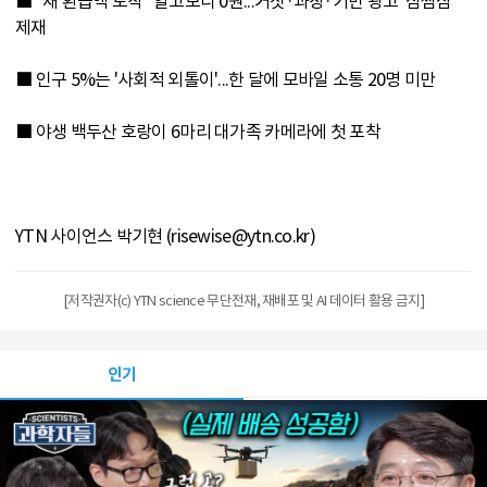
■ "새 환급액 도착" 알고보니 0원...거짓·과장·기만 광고 '삼쩜삼'
제재
■ 인구 5%는 '사회적 외톨이'...한 달에 모바일 소통 20명 미만
■ 야생 백두산 호랑이 6마리 대가족 카메라에 첫 포착
YTN 사이언스 박기현 (risewise@ytn.co.kr)
[저작권자(c) YTN science 무단전재, 재배포 및 AI 데이터 활용 금지]
인기