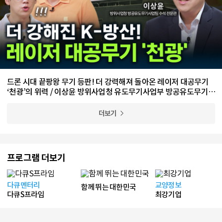
드론 시대 끝팡왕 무기 등판! 더 강력해져 돌아온 레이저 대공무기
‘천광’의 위력 / 이상윤 방위사업청 유도무기사업부 방공유도무기사
업팀 수석 전문관
더보기
프로그램 더보기
다큐멘터리
교양정보
함께 뛰는 대한민국
다큐S프라임
최강기업