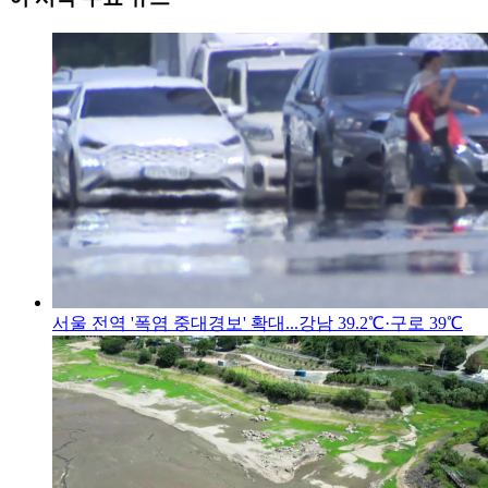
서울 전역 '폭염 중대경보' 확대...강남 39.2℃·구로 39℃