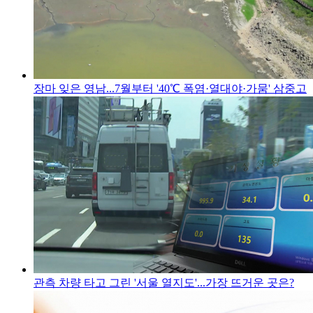
장마 잊은 영남...7월부터 '40℃ 폭염·열대야·가뭄' 삼중고
관측 차량 타고 그린 '서울 열지도'...가장 뜨거운 곳은?