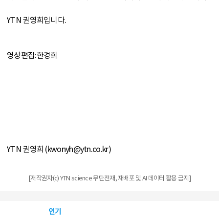
YTN 권영희입니다.
영상편집:한경희
YTN 권영희 (kwonyh@ytn.co.kr)
[저작권자(c) YTN science 무단전재, 재배포 및 AI 데이터 활용 금지]
인기