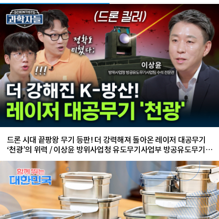
드론 시대 끝팡왕 무기 등판! 더 강력해져 돌아온 레이저 대공무기
‘천광’의 위력 / 이상윤 방위사업청 유도무기사업부 방공유도무기사
업팀 수석 전문관