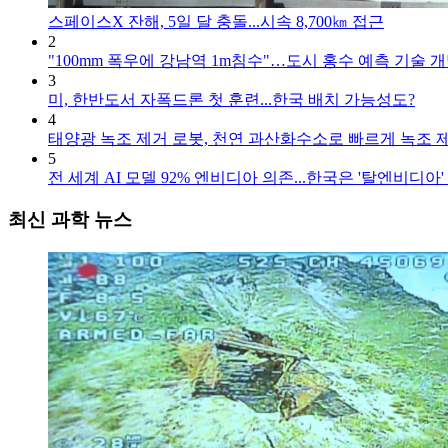
스페이스X 잔해, 5일 달 충돌...시속 8,700㎞ 접근
2
"100mm 폭우에 강남역 1m침수"…도시 홍수 예측 기술 
3
미, 한반도서 자폭드론 첫 훈련...한국 배치 가능성도?
4
태양광 녹조 제거 로봇, 천연 과산화수소로 빠르게 녹조 
5
전 세계 AI 모델 92% 엔비디아 의존...한국은 '탈엔비디아'
최신 과학 뉴스