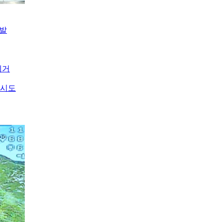
개발
제거
 시도