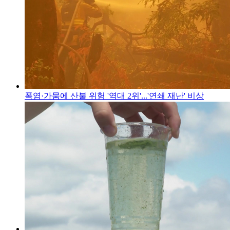
폭염·가뭄에 산불 위험 '역대 2위'...'연쇄 재난' 비상