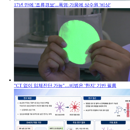
17년 만에 '조류경보'...폭염·가뭄에 상수원 '비상'
"CT 없이 입체진단 가능"…비법은 '한지' 기반 필름