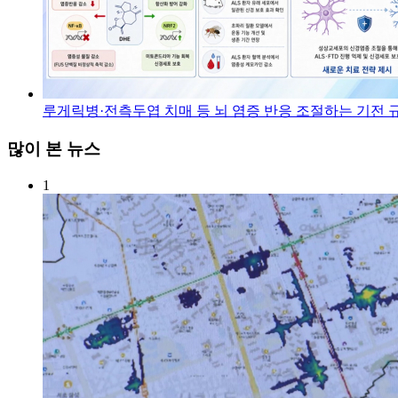
루게릭병·전측두엽 치매 등 뇌 염증 반응 조절하는 기전 
많이 본 뉴스
1