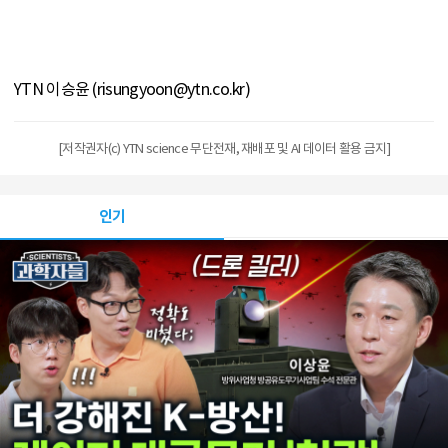
YTN 이승윤 (risungyoon@ytn.co.kr)
[저작권자(c) YTN science 무단전재, 재배포 및 AI 데이터 활용 금지]
인기