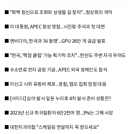
■ "화백 정신으로 조화와 상생을 길 찾자"...정상회의 개막
■ 이 대통령, APEC 정상 영접...시진핑 주석과 첫 대면
■ 엔비디아, 한국과 'AI 동맹'...GPU 26만 개 공급 발표
■ "한국, '핵잠 클럽' 가능 획기적 조치"...한반도 주변 자극 우려도
■ 수소연료 전지 공장 기공...APEC 외국 경제인도 참석
■ 미신고 시위 유튜버 체포...경찰, 혐오 집회 엄정 대응
■ [사이다] 심야 발사 앞둔 누리호 4차 발사 준비 상황은?
■ 2023년 신규 희귀질환자 6만2천여 명...3%는 그해 사망
■ 대한치과의협 "스케일링 연말까지 꼭 받으세요"