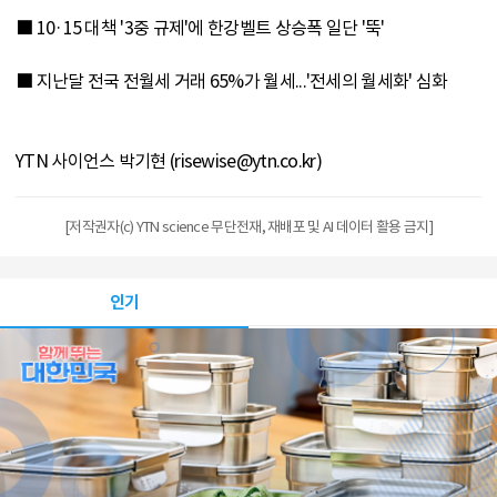
■ 10·15 대책 '3중 규제'에 한강벨트 상승폭 일단 '뚝'
■ 지난달 전국 전월세 거래 65%가 월세...'전세의 월세화' 심화
YTN 사이언스 박기현 (risewise@ytn.co.kr)
[저작권자(c) YTN science 무단전재, 재배포 및 AI 데이터 활용 금지]
인기