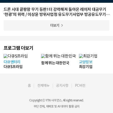
드론 시대 끝팡왕 무기 등판! 더 강력해져 돌아온 레이저 대공무기
‘천광’의 위력 / 이상윤 방위사업청 유도무기사업부 방공유도무기사
업팀 수석 전문관
더보기
프로그램 더보기
다큐멘터리
교양정보
함께 뛰는 대한민국
다큐S프라임
최강기업
홈
전체메뉴
공지사항
PC버전
Copyright Ⓒ YTN 사이언스. All rights reserved.
무단 전재, 재배포 및 AI 데이터 활용 금지