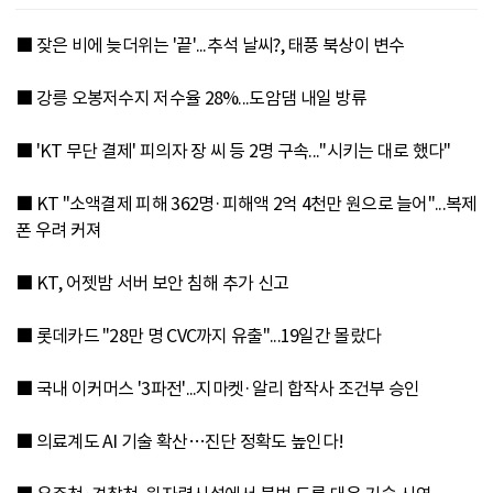
■ 잦은 비에 늦더위는 '끝'...추석 날씨?, 태풍 북상이 변수
■ 강릉 오봉저수지 저수율 28%...도암댐 내일 방류
■ 'KT 무단 결제' 피의자 장 씨 등 2명 구속..."시키는 대로 했다"
■ KT "소액결제 피해 362명·피해액 2억 4천만 원으로 늘어"...복제
폰 우려 커져
■ KT, 어젯밤 서버 보안 침해 추가 신고
■ 롯데카드 "28만 명 CVC까지 유출"...19일간 몰랐다
■ 국내 이커머스 '3파전'...지마켓·알리 합작사 조건부 승인
■ 의료계도 AI 기술 확산…진단 정확도 높인다!