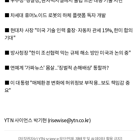
■ 우주청·경찰청, 원자력시설에서 불법 드론 대응 기술 시연
■ 차세대 휴머노이드 로봇의 하체 플랫폼 독자 개발
■ 현대차 사장 "미국 기술 인력 출장·자동차 관세 15%, 한미 합의
기대"
■ 방사청장 "한미 조선협력 막는 규제 해소 방안 미국과 논의 중"
■ 연예계 '가짜뉴스' 몸살...'징벌적 손해배상' 통할까?
■ 이 대통령 "매체환경 변화에 허위정보 부작용...보도 책임감 중
요"
YTN 사이언스 박기현 (risewise@ytn.co.kr)
[저작권자(c) YTN science 무단전재, 재배포 및 AI 데이터 활용 금지]