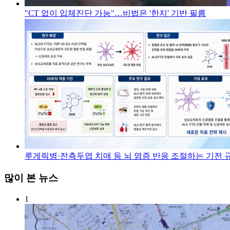
"CT 없이 입체진단 가능"…비법은 '한지' 기반 필름
루게릭병·전측두엽 치매 등 뇌 염증 반응 조절하는 기전 
많이 본 뉴스
1