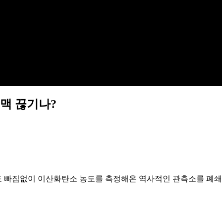
명맥 끊기나?
도 빠짐없이 이산화탄소 농도를 측정해온 역사적인 관측소를 폐