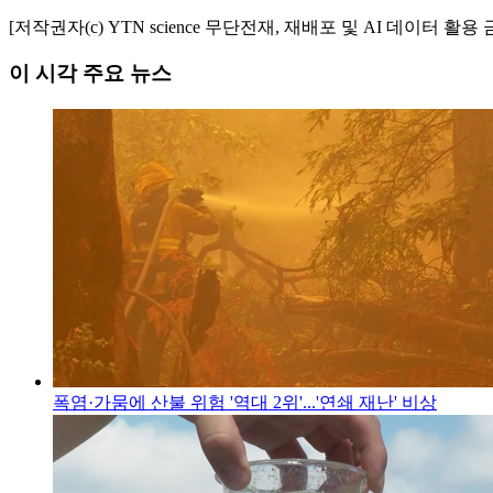
[저작권자(c) YTN science 무단전재, 재배포 및 AI 데이터 활용 
이 시각 주요 뉴스
폭염·가뭄에 산불 위험 '역대 2위'...'연쇄 재난' 비상