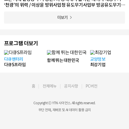
‘천광’의 위력 / 이상윤 방위사업청 유도무기사업부 방공유도무기사
업팀 수석 전문관
더보기
프로그램 더보기
다큐멘터리
교양정보
함께 뛰는 대한민국
다큐S프라임
최강기업
홈
전체메뉴
공지사항
PC버전
Copyright Ⓒ YTN 사이언스. All rights reserved.
무단 전재, 재배포 및 AI 데이터 활용 금지