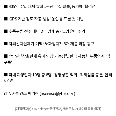
■ 405억 수입 대체 효과...국산 온실 필름, 농가에 '합격점'
■ 'GPS 기반 경로 자동 생성' 농업용 드론 첫 개발
■ 수족구병 전주 대비 2배 넘게 증가...영유아 주의
■ 자외선차단제가 미백·노화방지?...6개 제품 과장 광고
■ 백악관 "상호관세 유예 연장 가능성"...한국 자동차 부품업계 '먹
구름'
■ 국내 자영업자 10명 중 6명 "경영상황 악화...최저임금 동결·인하
해야"
YTN 사이언스 박기현 (risewise@ytn.co.kr)
[저작권자(c) YTN science 무단전재, 재배포 및 AI 데이터 활용 금지]