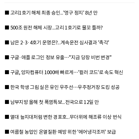
■ 고리1호기 해체 최종 승인...'영구 정지' 8년 만
■ 500조 원전 해체 시장...고리 1호기로 물꼬 틀까?
■ 남은 2·3·4호기 운명은?...계속운전 심사결과 '촉각'
■ 구글·애플 로그인 정보 유출…"지금 당장 비번 변경"
■ 구글, 양자컴퓨터 1000배 빠르게…'컬러 코드'로 속도 혁신
■ 한국 학생 그림 실은 유인 우주선…우주정거장 도킹 성공
■ 남부지방 올해 첫 폭염특보...전국으로 12일 만
■ 열대 늪지대처럼 변한 경포호...무더위에 해조류 이상 번식
■ 여름철 농업인 온열질환 예방 위한 '에어냉각조끼' 보급