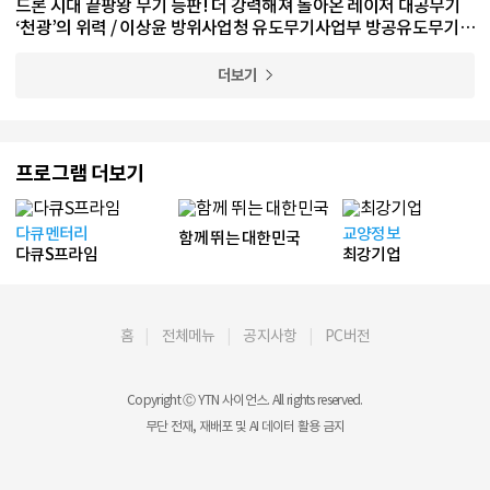
드론 시대 끝팡왕 무기 등판! 더 강력해져 돌아온 레이저 대공무기
‘천광’의 위력 / 이상윤 방위사업청 유도무기사업부 방공유도무기사
업팀 수석 전문관
더보기
프로그램 더보기
다큐멘터리
교양정보
함께 뛰는 대한민국
다큐S프라임
최강기업
홈
전체메뉴
공지사항
PC버전
Copyright Ⓒ YTN 사이언스. All rights reserved.
무단 전재, 재배포 및 AI 데이터 활용 금지