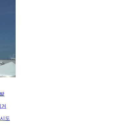
개발
제거
 시도