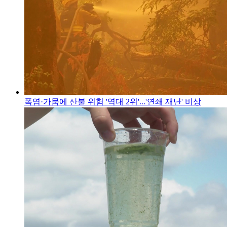
폭염·가뭄에 산불 위험 '역대 2위'...'연쇄 재난' 비상