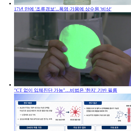
17년 만에 '조류경보'...폭염·가뭄에 상수원 '비상'
"CT 없이 입체진단 가능"…비법은 '한지' 기반 필름