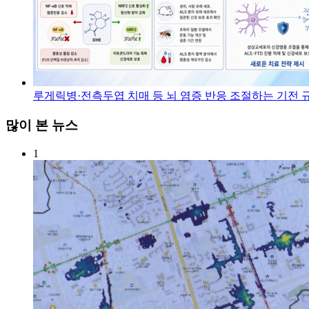
루게릭병·전측두엽 치매 등 뇌 염증 반응 조절하는 기전 
많이 본 뉴스
1