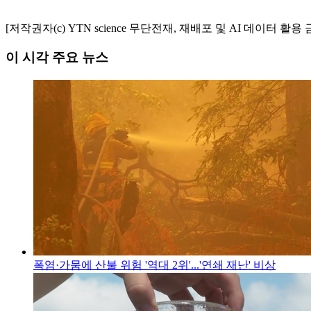
[저작권자(c) YTN science 무단전재, 재배포 및 AI 데이터 활용 
이 시각 주요 뉴스
폭염·가뭄에 산불 위험 '역대 2위'...'연쇄 재난' 비상