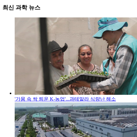
최신 과학 뉴스
'가뭄 속 싹 틔운 K-농업'...과테말라 식량난 해소