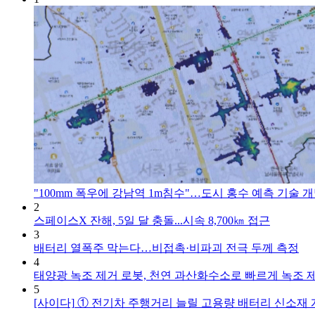
"100mm 폭우에 강남역 1m침수"…도시 홍수 예측 기술 
2
스페이스X 잔해, 5일 달 충돌...시속 8,700㎞ 접근
3
배터리 열폭주 막는다…비접촉·비파괴 전극 두께 측정
4
태양광 녹조 제거 로봇, 천연 과산화수소로 빠르게 녹조 
5
[사이다]
① 전기차 주행거리 늘릴 고용량 배터리 신소재 