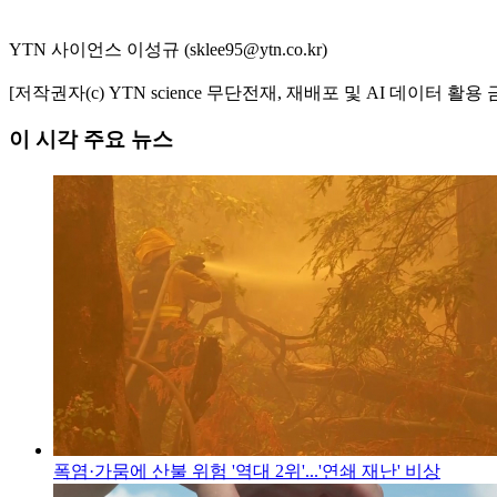
YTN 사이언스 이성규 (sklee95@ytn.co.kr)
[저작권자(c) YTN science 무단전재, 재배포 및 AI 데이터 활용 
이 시각 주요 뉴스
폭염·가뭄에 산불 위험 '역대 2위'...'연쇄 재난' 비상