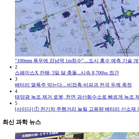
"100mm 폭우에 강남역 1m침수"…도시 홍수 예측 기술 
2
스페이스X 잔해, 5일 달 충돌...시속 8,700㎞ 접근
3
배터리 열폭주 막는다…비접촉·비파괴 전극 두께 측정
4
태양광 녹조 제거 로봇, 천연 과산화수소로 빠르게 녹조 
5
[사이다]
① 전기차 주행거리 늘릴 고용량 배터리 신소재 
최신 과학 뉴스