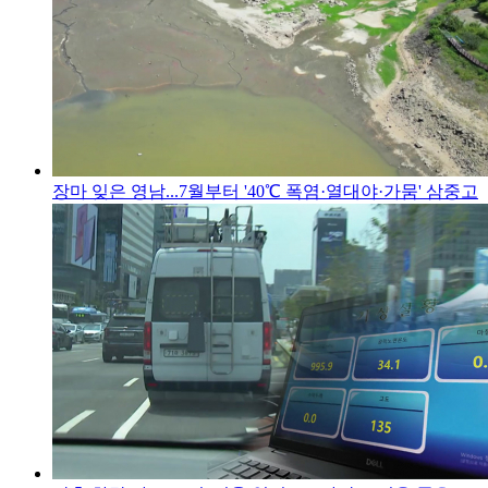
장마 잊은 영남...7월부터 '40℃ 폭염·열대야·가뭄' 삼중고