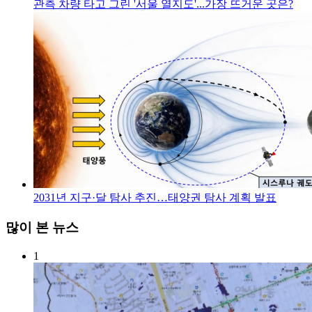
관측 차량 타고 그린 '서울 열지도'...가장 뜨거운 곳은?
2031년 지구·달 탐사 추진…태양권 탐사 계획 발표
많이 본 뉴스
1