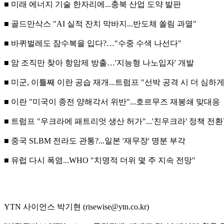
■ 미래 에너지 기술 한자리에...충북 산업 도약 발판
■ 골드만삭스 "AI 실적 잔치 막바지...반도체 쏠림 과열"
■ 바퀴벌레도 잠수복을 입다?…"수중 수색 나선다"
■ 암 조직만 찾아 항암제 방출…'지능형 나노입자' 개발
■ 미군, 이틀째 이란 공습 재개...트럼프 "선박 공격 시 더 심하게
■ 이란 "미국이 종전 양해각서 위반"...호르무즈 재봉쇄 맞대응
■ 트럼프 "우크라에 패트리엇 생산 허가"...'친우크라' 정책 전환
■ 중국 SLBM 전라도 관통?...일본 '재무장' 명분 부각
■ 유럽 다시 폭염...WHO "치명적 더위 몇 주 지속 전망"
YTN 사이언스 박기현 (risewise@ytn.co.kr)