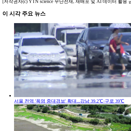
[저작권자(c) YTN science 무단전재, 재배포 및 AI 데이터 활용 
이 시각 주요 뉴스
서울 전역 '폭염 중대경보' 확대...강남 39.2℃·구로 39℃