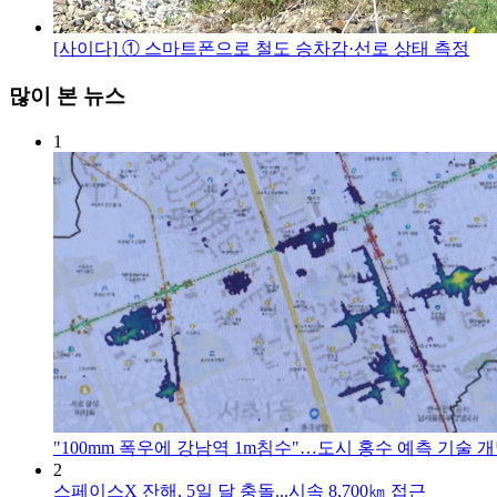
[사이다]
① 스마트폰으로 철도 승차감·선로 상태 측정
많이 본 뉴스
1
"100mm 폭우에 강남역 1m침수"…도시 홍수 예측 기술 
2
스페이스X 잔해, 5일 달 충돌...시속 8,700㎞ 접근