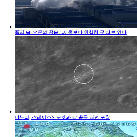
폭염 속 '오존의 공습'...서울보다 위험한 곳 따로 있다
다누리, 스페이스X 로켓과 달 충돌 장면 포착